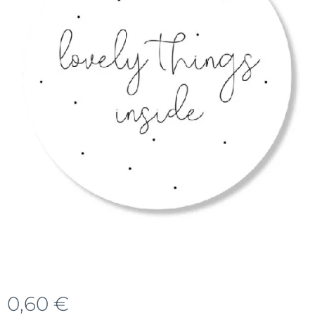
0,60
€