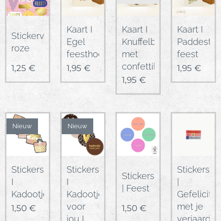
Kaart I
Kaart I
Kaart I
Stickervel
Knuffelbeer
Egel
Paddestoe
roze
met
feesthoed
feest
confettiballon
1,25
€
1,95
€
1,95
€
1,95
€
Nieuw
Nieuw
Stickers
Stickers
Stickers
Stickers
I
|
I
| Feest
Kadootje
Gefelicite
Kadootjes
voor
met je
1,50
€
1,50
€
jou I
verjaardag