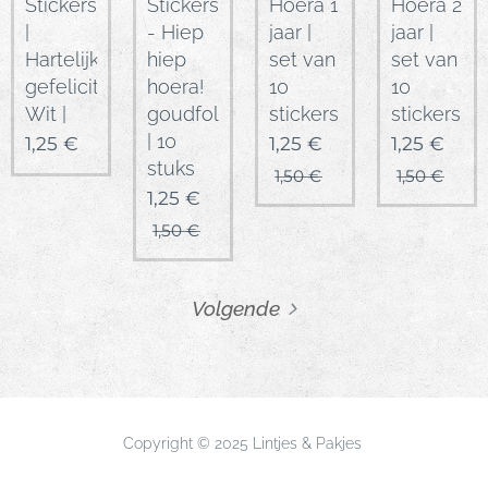
Stickers
Stickers
Hoera 1
Hoera 2
|
- Hiep
jaar |
jaar |
Hartelijk
hiep
set van
set van
gefeliciteerd!
hoera!
10
10
Wit |
goudfolie
stickers
stickers
| 10
1,25
€
1,25
€
1,25
€
stuks
1,50
€
1,50
€
1,25
€
1,50
€
Volgende
Copyright © 2025 Lintjes & Pakjes