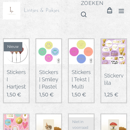
ZOEKEN
Lintjes & Pakjes
Nieuw
Stickers
Stickers
Stickers
Stickervel
I
| Smiley
| Tekst |
lila
Hartjesballonnen
| Pastel
Multi
1,50
€
1,50
€
1,50
€
1,25
€
Niet in
voorraad