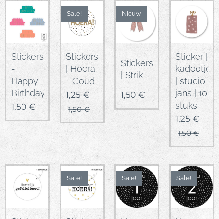
Sale!
Nieuw
Stickers
Sticker |
Stickers
Stickers
-
kadootje
| Hoera
| Strik
Happy
| studio
- Goud
Birthday
jans | 10
1,25
€
1,50
€
stuks
1,50
€
1,50
€
1,25
€
1,50
€
Sale!
Sale!
Sale!