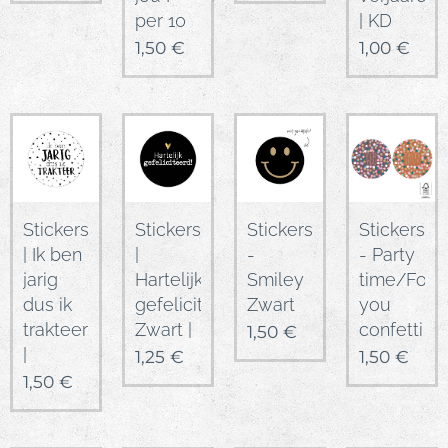
per 10
| KD
1,50
€
1,00
€
Stickers
Stickers
Stickers
Stickers
| Ik ben
|
-
- Party
jarig
Hartelijk
Smiley
time/For
dus ik
gefeliciteerd!
Zwart
you
trakteer
Zwart |
confetti
1,50
€
|
1,25
€
1,50
€
1,50
€