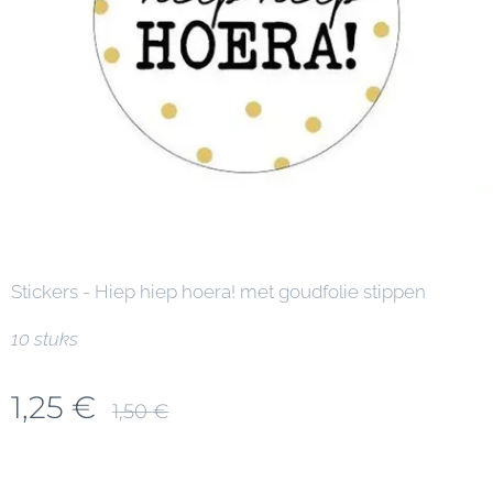
Stickers - Hiep hiep hoera! met goudfolie stippen
10 stuks
1,25
€
1,50
€