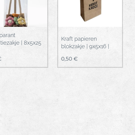
parant
Kraft papieren
atiezakje | 8x5x25
blokzakje | 9x5x16 |
€
0,50
€