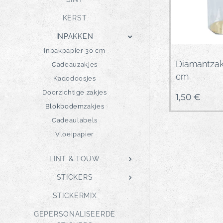
KERST
INPAKKEN
Inpakpapier 30 cm
Diamantzak
Cadeauzakjes
cm
Kadodoosjes
Doorzichtige zakjes
1,50
€
Blokbodemzakjes
Cadeaulabels
Vloeipapier
LINT & TOUW
STICKERS
STICKERMIX
GEPERSONALISEERDE