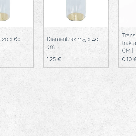
Trans
 20 x 60
Diamantzak 11,5 x 40
trakt
cm
CM |
1,25
€
0,10