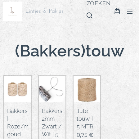
ZOEKEN
Lintjes & Pakjes
(Bakkers)touw
Bakkerstouw
Bakkerstouw
Jute
|
2mm
touw |
Roze/metallic
Zwart /
5 MTR
goud |
Wit | 5
0,75
€