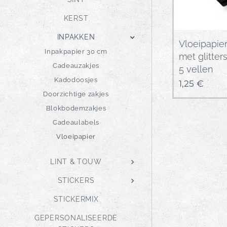
KERST
INPAKKEN
Vloeipapier
Inpakpapier 30 cm
met glitters
Cadeauzakjes
5 vellen
Kadodoosjes
1,25
€
Doorzichtige zakjes
Blokbodemzakjes
Cadeaulabels
Vloeipapier
LINT & TOUW
STICKERS
STICKERMIX
GEPERSONALISEERDE