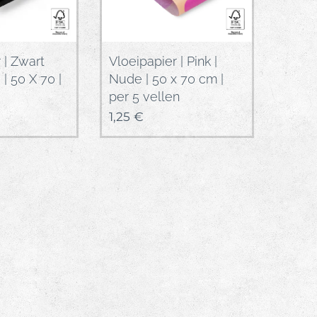
 | Zwart
Vloeipapier | Pink |
 | 50 X 70 |
Nude | 50 x 70 cm |
per 5 vellen
1,25
€