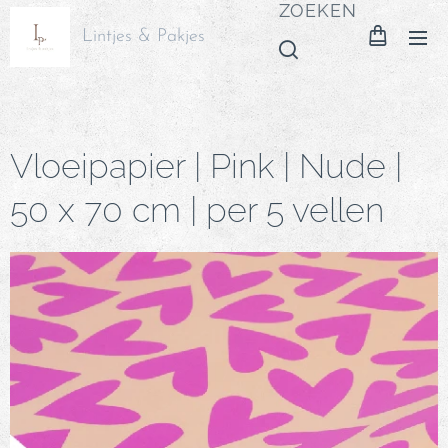
ZOEKEN
Lintjes & Pakjes
Vloeipapier | Pink | Nude |
50 x 70 cm | per 5 vellen