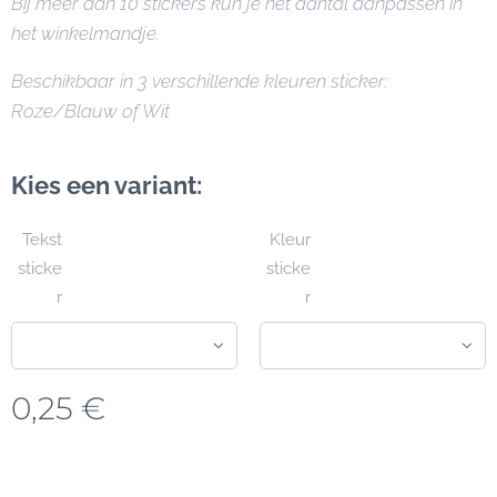
Bij meer dan 10 stickers kun je het aantal aanpassen in
het winkelmandje.
Beschikbaar in 3 verschillende kleuren sticker:
Roze/Blauw of Wit
Kies een variant:
Tekst
Kleur
sticke
sticke
r
r
0,25
€