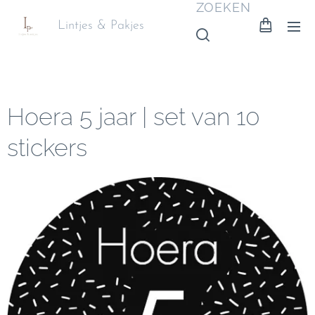
ZOEKEN
Lintjes & Pakjes
Hoera 5 jaar | set van 10
stickers