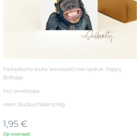
Fantastische leuke wenskaart met opdruk: Happy
Birthday
Incl. enveloppe
merk: Studioschilderachtig
1,95
€
Op voorraad