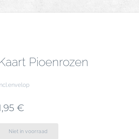
Kaart Pioenrozen
incl.envelop
1,95
€
Niet in voorraad