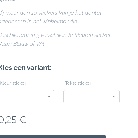
Bij meer dan 10 stickers kun je het aantal
aanpassen in het winkelmandje.
Beschikbaar in 3 verschillende kleuren sticker:
Roze/Blauw of Wit
Kies een variant:
Kleur sticker
Tekst sticker
0,25
€