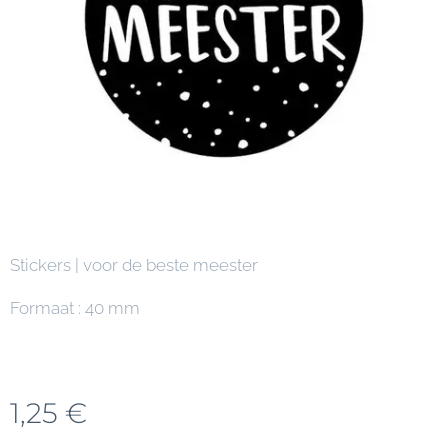
Stickers | voor de beste meester
Formaat : 40 mm
1,25
€