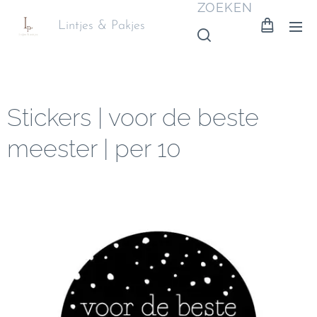
ZOEKEN
Lintjes & Pakjes
Stickers | voor de beste
meester | per 10