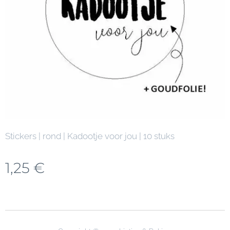
Stickers | rond | Kadootje voor jou | 10 stuks
1,25
€