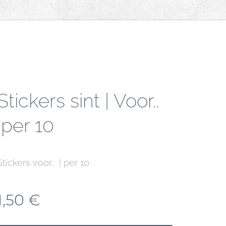
Stickers sint | Voor..
|per 10
Stickers voor.. | per 10
1,50
€