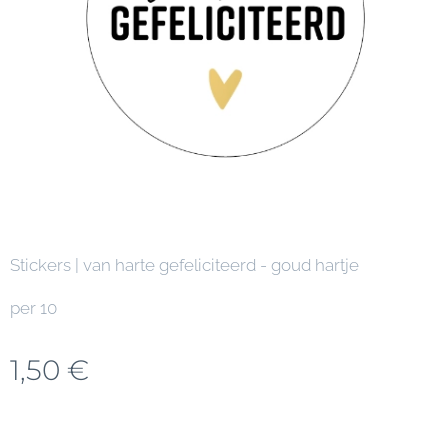
Stickers | van harte gefeliciteerd - goud hartje
per 10
1,50
€