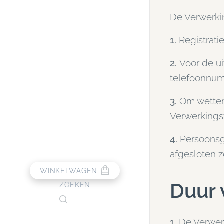
De Verwerki
1.
Registrati
2.
Voor de ui
telefoonnum
3.
Om wetten 
Verwerkings
4.
Persoonsg
afgesloten 
WINKELWAGEN
Duur 
ZOEKEN
1.
De Verwer