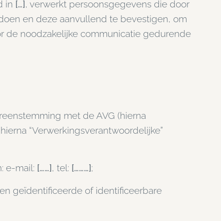
d in
[…]
, verwerkt persoonsgegevens die door
ldoen en deze aanvullend te bevestigen, om
oor de noodzakelijke communicatie gedurende
ereenstemming met de AVG (hierna
hierna “Verwerkingsverantwoordelijke”
: e-mail:
[……]
, tel:
[………]
;
n geïdentificeerde of identificeerbare