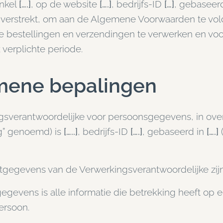
inkel
[….]
, op de website
[….]
, bedrijfs-ID
[…]
, gebaseer
jn verstrekt, om aan de Algemene Voorwaarden te vo
he bestellingen en verzendingen te verwerken en v
 verplichte periode.
mene bepalingen
gsverantwoordelijke voor persoonsgegevens, in ov
g” genoemd) is
[…..]
, bedrijfs-ID
[….]
, gebaseerd in
[….]
(
tgegevens van de Verwerkingsverantwoordelijke zijn
gevens is alle informatie die betrekking heeft op ee
persoon.