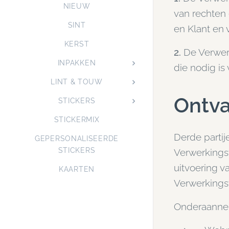
NIEUW
van rechten 
SINT
en Klant en 
KERST
2.
De Verwer
INPAKKEN
die nodig i
LINT & TOUW
Ontva
STICKERS
STICKERMIX
Derde parti
GEPERSONALISEERDE
STICKERS
Verwerkings
uitvoering v
KAARTEN
Verwerkingsv
Onderaannem