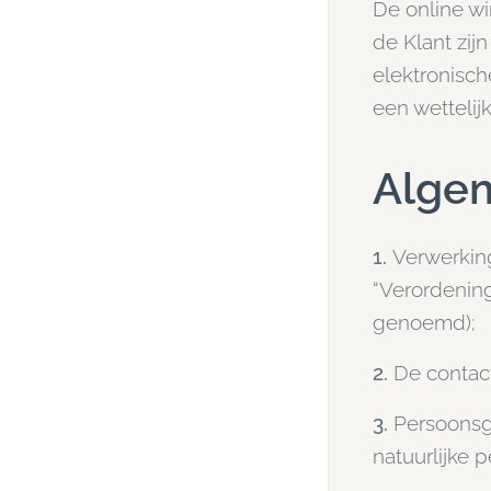
De online w
de Klant zi
elektronisc
een wettelijk
Alge
1.
Verwerkin
“Verordenin
genoemd);
2.
De contac
3.
Persoonsge
natuurlijke 